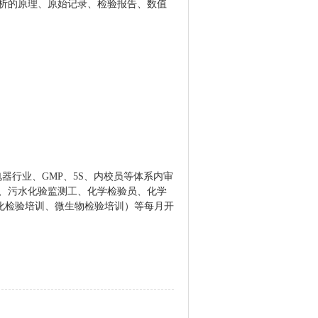
析的原理、原始记录、检验报告、数值
电器行业、
GMP、5S、内校员等体系内审
、
污水化验监测工
、
化学检验员、化学
化检验培训、微生物检验培训）
等
每月开