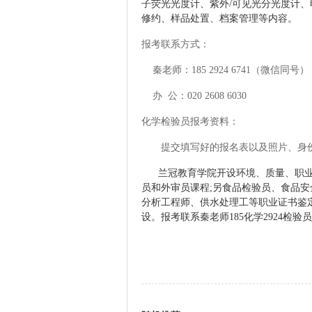
子荧光光度计、紫外
/可见光分光度计
修约、样品处置、档案管理等内容。
报考联系方式：
秦老师：185 2924 6741（微信同号）
办 公：020 2608 6030
化学检验员报考资料：
提交填写好的报名表以及照片、身
兰冠教育学院
开设环境、质量、职
员和外审员课程;另
食品检验员、食品安
分析工程师
、
供水处理工等
职业证书鉴
设
。
报考联系
秦老师
185化学2924检验员