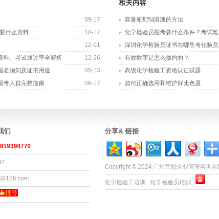
相关内容
09-17
容量瓶配制溶液的方法
试要什么资料
10-17
化学检验员报考要什么条件？考试难
12-01
深圳化学检验员证书在哪里考化验员
资料、考试通过率全解析
12-26
有效数字是怎么修约的？
报名须知及证书用途
05-13
高级化学检验工资格认证试题
报考人群完整指南
06-17
如何正确选用和维护好比色皿
系我们
分享& 链接
819398770
92
Copyright © 2024 广州兰冠企业管理咨
x@126.com
化学检验工培训
化学检验员培训