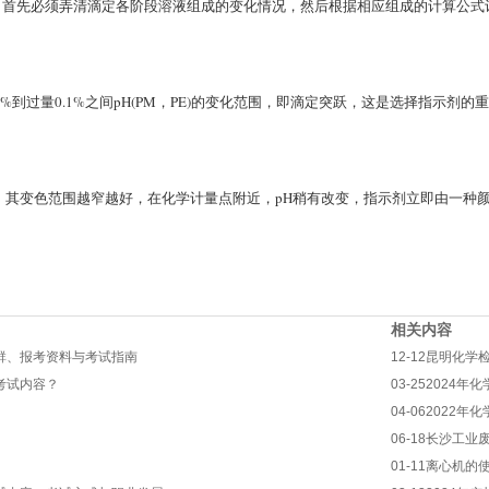
，首先必须弄清滴定各阶段溶液组成的变化情况，然后根据相应组成的计算公式
%到过量0.1%之间pH(PM，PE)的变化范围，即滴定突跃，这是选择指示剂的
，其变色范围越窄越好，在化学计量点附近，pH稍有改变，指示剂立即由一种
相关内容
群、报考资料与考试指南
12-12
昆明化学
考试内容？
03-25
2024年
04-06
2022年
06-18
长沙工业
01-11
离心机的