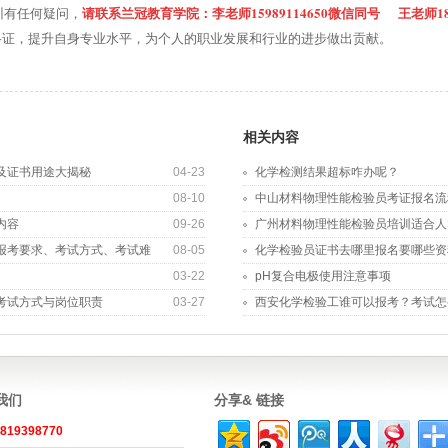
请联系兰冠教育学院：李老师15989114650微信同号 王老师188
训有任何疑问，
格证，提升自身专业水平，为个人的职业发展和行业的进步做出贡献。
相关内容
及证书用途大揭秘
04-23
化学检测结果超标咋办呢？
08-10
中山材料物理性能检验员考证报名流
内容
09-26
广州材料物理性能检验员培训适合人
报考要求、考试方式、考试难
08-05
化学检验员证书去哪里报名要哪些资
03-22
pH复合电极使用注意事项
考试方式与岗位职责
03-27
西安化学检验工谁可以报考？考试怎
系我们
分享& 链接
819398770