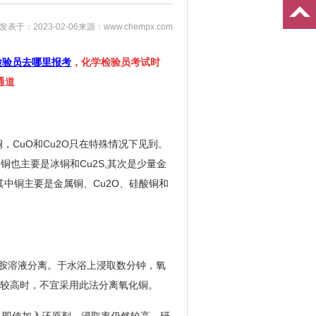
发表于：2023-02-06
来源：www.chempx.com
检验员去哪里报考
，化学检验员考试时
通道
CuO和Cu2O只在特殊情况下见到。
也主要是冰铜和Cu2S,其次是少量金
中铜主要是金属铜、Cu2O、硅酸铜和
羟胺溶液分离。于水浴上浸取数分钟，氧
量较高时，不宜采用此法分离氧化铜。