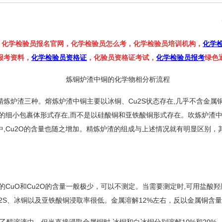
，化学检验员报名官网，化学检验员怎么考，化学检验员培训机构，
化学
报考资料，
化学检验员资格证
，化验员资格证考试，
化学检验员报考
绿色
炼铜炉渣中铜的化学物相分析流程
渣三种。熔炼炉渣中铜主要以冰铜、Cu2S状态存在,几乎不含金属铜，
的细小包裹体形式存在,而不是以硅酸铜和亚铁酸铜形式存在。吹炼炉渣中铜
,Cu2O的含量也随之增加。精炼炉渣的组成与上述情况就有明显区别，其
CuO和Cu2O的含量一般极少，可以不测定。当需要测定时,可用盐酸
u2S、冰铜以及亚铁酸铜浸取率很低。金属溶解12%左右，反以金属铜含