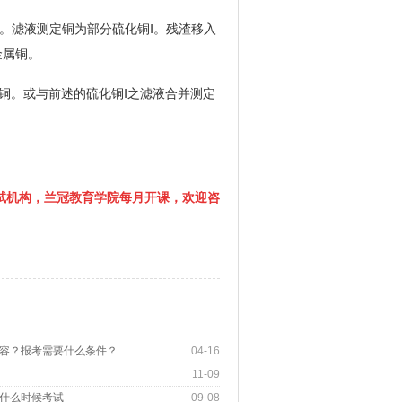
,洗涤。滤液测定铜为部分硫化铜Ⅰ。残渣移入
为金属铜。
定铜。或与前述的硫化铜Ⅰ之滤液合并测定
试机构，兰冠教育学院每月开课，欢迎咨
容？报考需要什么条件？
04-16
11-09
什么时候考试
09-08