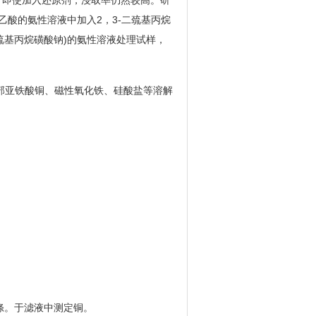
%，即使加入还原剂，浸取率仍然较高。研
酸的氨性溶液中加入2，3-二巯基丙烷
二巯基丙烷磺酸钠)的氨性溶液处理试样，
部亚铁酸铜、磁性氧化铁、硅酸盐等溶解
洗涤。于滤液中测定铜。