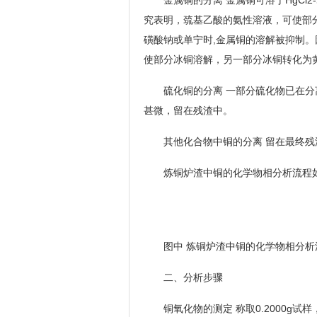
金属铜的分离 金属铜可溶于HgCl2
究表明，巯基乙酸的氨性溶液，可使部分
磺酸钠或单宁时,金属铜的溶解被抑制。因
使部分冰铜溶解，另一部分冰铜转化为
硫化铜的分离 一部分硫化物已在分离
甚微，留在残渣中。
其他化合物中铜的分离 留在最终残
炼铜炉渣中铜的化学物相分析流程如
图中 炼铜炉渣中铜的化学物相分析
二、分析步骤
铜氧化物的测定 称取0.2000g试样，