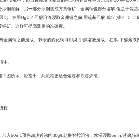
-乙醇溶液中，但当直接浸取金属铜时,冰铜和白冰铜分别溶解10%和20
冰铜溶解，另一部分冰铜变成方黄铜矿，金属铜也部分溶解,但是于巯基乙
此，在用HgCl2-乙醇溶液浸取金属铜之前,用巯基乙酸-单宁(或2，3-
黄铜矿。这样可提高测定的准确度。
金属铜之前浸取。剩余的硫化铜可用溴-甲醇溶液浸取。在溴-甲醇溶液
渣中。
下图所示。应指出，此流程更适合熔炼和吹炼炉渣。
流程
加入50mL预先加热近沸的30g/L盐酸羟胺溶液，水浴浸取5min,过滤,