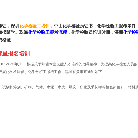
考证，深圳
化学检验工培训
，中山化学检验员证书，化学检验工报考条件
随报随学。珠海
化学检验工报考流程
，化学检验员培训时间，深圳
化学检
资格证
哪里报名培训
010-2020年)》，根据关于加强专业技能人才培养的指导精神，为提高化学检验人
开展化学检验员、化学分析工考培工作。现将有关事宜通知如下
、试剂和溶剂、矿物、气体、水泥、水质、煤炭、焦化及采制样等检验岗位）；材料