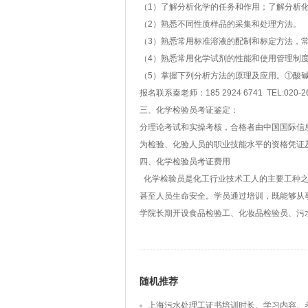
（1）了解分析化学的任务和作用；了解分析
（2）熟悉不同性质样品的采集和处理方法。
（3）熟悉常用标准溶液的配制和标定方法，
（4）熟悉常用化学试剂的性能和使用管理制
（5）掌握下列分析方法的原理及应用。①酸
报名联系秦老师：185 2924 6741 TEL:020-260
三、化学检验员考证鉴定：
分理论考试和实操考核，合格者由中国国际信
为检验、化验人员的职业技能水平的资格凭证
四、化学检验员考证费用
化学检验员是化工行业技术工人的主要工种之
甚至人员生命安全。学员通过培训，既能够从
学院长期开设食品检验工、化妆品检验员、污
随机推荐
上海污水处理工证书培训时长、学习内容、