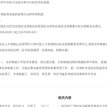
化学中分析方法的分类与分析化学的进展。
常用标准溶液的使用方法和管理制度。
度。
碱滴定法②沉淀滴定法③氧化还原滴定法④络合滴定法⑤重量分析法⑥吸光光度法。
8-6030 QQ:119-5590-641
息化人才资格认证管理中心和中国人力资源岗位职业技能教育管理中心 颁发化学检验
及岗位培训证明（证书全国通用，长期有效，联网注册）。
一。化学检验工作技术含量高，岗位责任重。分析检验结果的准确性和可靠性，直接
事化学检验工作，又能从事化验室管理和质量管理工作，是一次增长专业知识和提高
水处理工、水质检验工、评茶员、茶艺师、等证书鉴定考核培训课程常年开设
相关内容
考试方式、职业定义、日常工
06-12
2023年广州化妆品检验员考试怎么